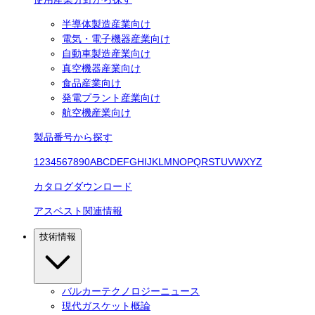
半導体製造産業向け
電気・電子機器産業向け
自動車製造産業向け
真空機器産業向け
食品産業向け
発電プラント産業向け
航空機産業向け
製品番号から探す
1
2
3
4
5
6
7
8
9
0
A
B
C
D
E
F
G
H
I
J
K
L
M
N
O
P
Q
R
S
T
U
V
W
X
Y
Z
カタログダウンロード
アスベスト関連情報
技術情報
バルカーテクノロジーニュース
現代ガスケット概論