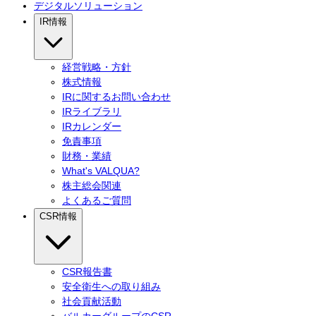
デジタルソリューション
IR情報
経営戦略・方針
株式情報
IRに関するお問い合わせ
IRライブラリ
IRカレンダー
免責事項
財務・業績
What's VALQUA?
株主総会関連
よくあるご質問
CSR情報
CSR報告書
安全衛生への取り組み
社会貢献活動
バルカーグループのCSR