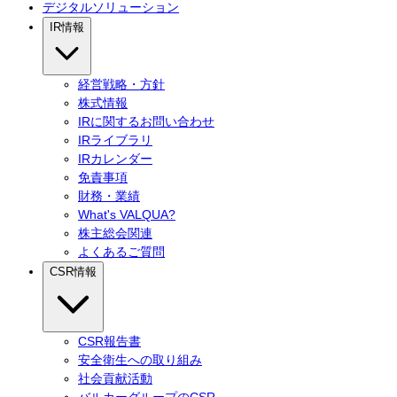
デジタルソリューション
IR情報
経営戦略・方針
株式情報
IRに関するお問い合わせ
IRライブラリ
IRカレンダー
免責事項
財務・業績
What's VALQUA?
株主総会関連
よくあるご質問
CSR情報
CSR報告書
安全衛生への取り組み
社会貢献活動
バルカーグループのCSR