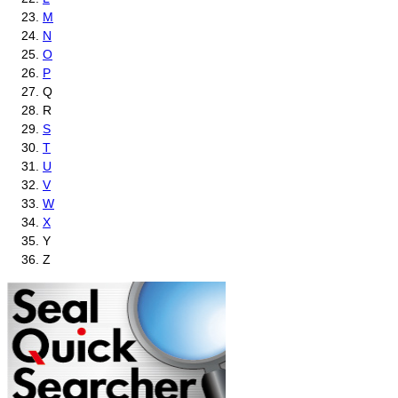
M
N
O
P
Q
R
S
T
U
V
W
X
Y
Z