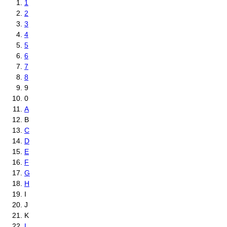
1
2
3
4
5
6
7
8
9
0
A
B
C
D
E
F
G
H
I
J
K
L