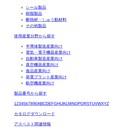
シール製品
樹脂製品
断熱材・しゅう動材料
その他製品
使用産業分野から探す
半導体製造産業向け
電気・電子機器産業向け
自動車製造産業向け
真空機器産業向け
食品産業向け
発電プラント産業向け
航空機産業向け
製品番号から探す
1
2
3
4
5
6
7
8
9
0
A
B
C
D
E
F
G
H
I
J
K
L
M
N
O
P
Q
R
S
T
U
V
W
X
Y
Z
カタログダウンロード
アスベスト関連情報