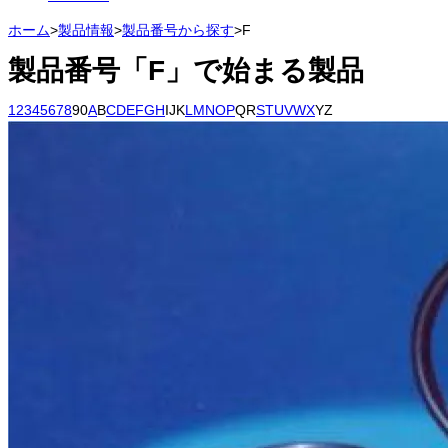
ホーム
>
製品情報
>
製品番号から探す
>
F
製品番号「
F
」で始まる製品
1
2
3
4
5
6
7
8
9
0
A
B
C
D
E
F
G
H
I
J
K
L
M
N
O
P
Q
R
S
T
U
V
W
X
Y
Z