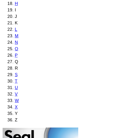
H
I
J
K
L
M
N
O
P
Q
R
S
T
U
V
W
X
Y
Z