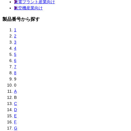
発電プラント産業向け
航空機産業向け
製品番号から探す
1
2
3
4
5
6
7
8
9
0
A
B
C
D
E
F
G