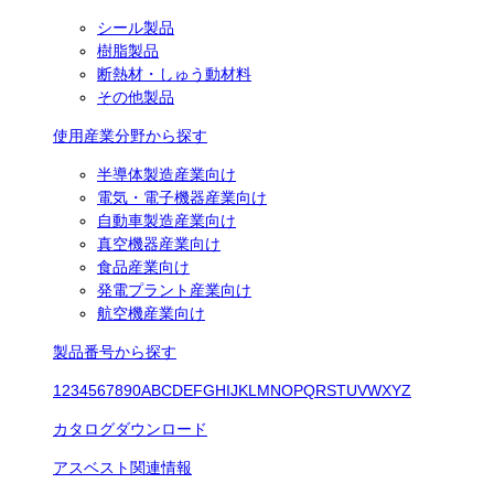
シール製品
樹脂製品
断熱材・しゅう動材料
その他製品
使用産業分野から探す
半導体製造産業向け
電気・電子機器産業向け
自動車製造産業向け
真空機器産業向け
食品産業向け
発電プラント産業向け
航空機産業向け
製品番号から探す
1
2
3
4
5
6
7
8
9
0
A
B
C
D
E
F
G
H
I
J
K
L
M
N
O
P
Q
R
S
T
U
V
W
X
Y
Z
カタログダウンロード
アスベスト関連情報