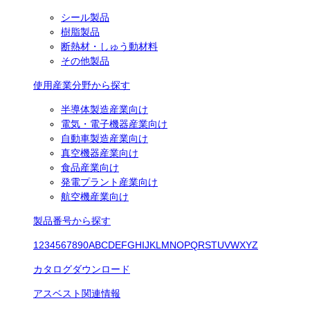
シール製品
樹脂製品
断熱材・しゅう動材料
その他製品
使用産業分野から探す
半導体製造産業向け
電気・電子機器産業向け
自動車製造産業向け
真空機器産業向け
食品産業向け
発電プラント産業向け
航空機産業向け
製品番号から探す
1
2
3
4
5
6
7
8
9
0
A
B
C
D
E
F
G
H
I
J
K
L
M
N
O
P
Q
R
S
T
U
V
W
X
Y
Z
カタログダウンロード
アスベスト関連情報