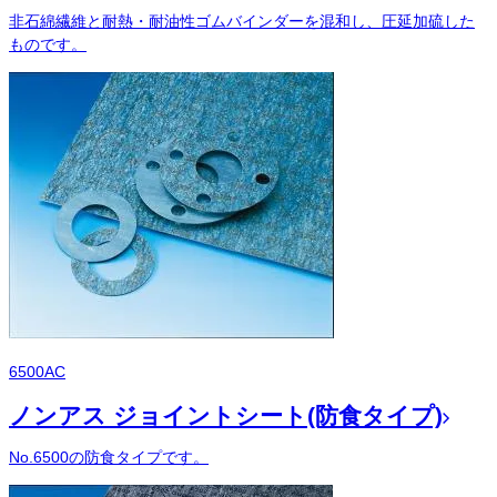
非石綿繊維と耐熱・耐油性ゴムバインダーを混和し、圧延加硫した
ものです。
6500AC
ノンアス ジョイントシート(防食タイプ)
No.6500の防食タイプです。