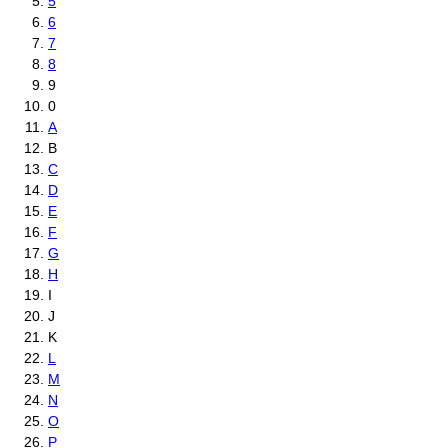
5
6
7
8
9
0
A
B
C
D
E
F
G
H
I
J
K
L
M
N
O
P