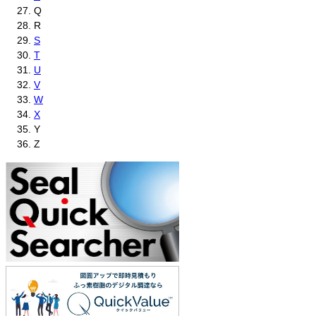
Q
R
S
T
U
V
W
X
Y
Z